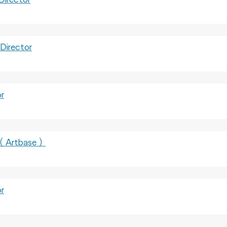
irector
r
Artbase）
r