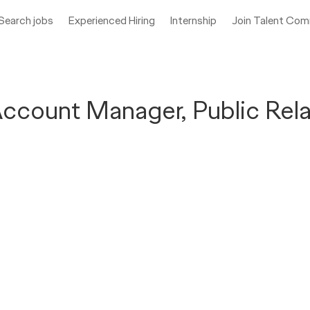
Search jobs
Experienced Hiring
Internship
Join Talent Co
t Manager, Public Relat