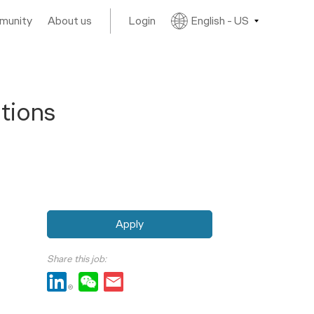
mmunity
About us
Login
English - US
ions
Apply
Share this job:
Share Account Manager, Public Relations with LinkedIn
Share Account Manager, Public Relations with 
Share Account Manager, Public Relations with